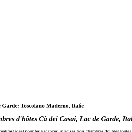
 Garde: Toscolano Maderno, Italie
res d'hôtes Cà dei Casai, Lac de Garde, Ital
akfast idéal pour tes vacances, avec ses trois chambres doubles toutes 