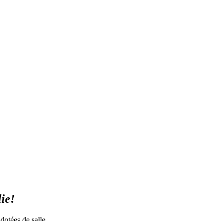
ie!
dotées de salle