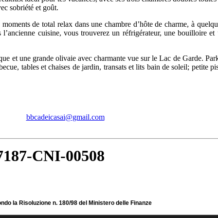
ec sobriété et goût.
es moments de total relax dans une chambre d’hôte de charme, à quelq
’ancienne cuisine, vous trouverez un réfrigérateur, une bouilloire et
tique et une grande olivaie avec charmante vue sur le Lac de Garde. Par
cue, tables et chaises de jardin, transats et lits bain de soleil; petite pi
 E-mail:
bbcadeicasai@gmail.com
Web-site: www.cadeicasai.com
frazioni di grado N 45.65652° E 10.61984°
7187-CNI-00508
i Garda,Toscolano Maderno, Italia - casa vacanze
 Garda, ferienhaus, Gardasee, Italy ,
Lac de Garde, Italie
do la Risoluzione n. 180/98 del Ministero delle Finanze