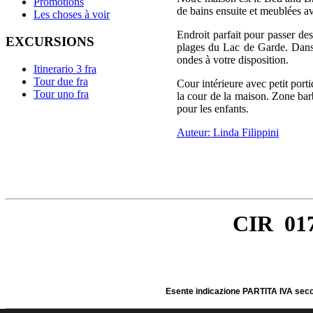
Promotions
de bains ensuite et meublées av
Les choses à voir
Endroit parfait pour passer d
EXCURSIONS
plages du Lac de Garde. Dans l
ondes à votre disposition.
Itinerario 3 fra
Tour due fra
Cour intérieure avec petit por
Tour uno fra
la cour de la maison. Zone barbe
pour les enfants.
Casa vacanza - Cà dei Casai
apartment, Toscolano Maderno, lago
Auteur: Linda Filippini
di Garda, Brescia, Lombardia, Italia
Via Folino Cabiana 74 - 25088 Gaino
di Toscolano (BS) - tel.0365 541360 3392905422
Posizione GPS in gradi e 
CIR 01
Cà dei Casai, dormire sul Lago d
guesthouse. pleasant accomodation on Lake
Esente indicazione PARTITA IVA secon