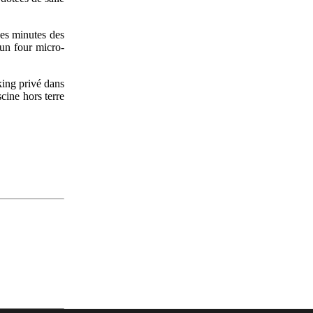
ues minutes des
 un four micro-
king privé dans
scine hors terre