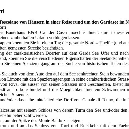
ri
oscolano von Häusern in einer Reise rund um den Gardasee im 
orri
s Bauerhaus B&B Ca’ dei Casai moechte Ihnen, durch diese ei
, einen zauberhaften Urlaub verbingen lassen.
ppen koennten Sie in einem Tag die gesamte Nord – Haelfte (und au
eiten gemessten Strecke besichtigen.
g der carakteristischen Doerfer auf dem Garda See Ufer und nach
land, koennen Sie die verschiedenen Eigenschaften der Seelandschafte
 Sie einen Spazierengang auf der Suche von historischen Teilen des
Sie auch von dem Auto den auf dem See senkrechten Stein bewunder
von Limone mit den Spazierengaengen in seine carakteristischen Strass
t von Riva, die ausser von seinen Strassen und Geschaeften, bietet I
tadt an Torbole bindet und die Moeglichkeit fuer ein Schwimmen i
eichen Straende.
und/oder das nahe mittelalterliche Dorf von Canale di Tenno, die in 
alcesine mit seinem Schloss von derem Turm den See und/oder den 
ebahn beherrscht werden.
, auf der Spitze des Monte Baldo zusteigen.
ntrum und an das Schloss von Torri und Ruckkehr mit dem Faehr