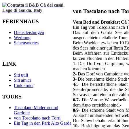
von Toscolano nach Tor
FERIENHAUS
Vom Bed and Breakfast Cà T
Ein Tag von Toscolano nach T
Dienstleistungen
Das auf dem Garda See alte
Werbung
ausgedachtete dettalierte Tour
Sehenswertes
Beim Waehlen zwischen 10 Eta
des Sees mit einer auf Ihren Z
Beim Abfahren zur Entdeckun
kurzen Fluchten in den Hinter
LINK
1
- Das Dorf von Gargnano, wo
machen koennten.
2
- Das Dorf von Campione wo 
Siti utili
3
- Die beruehmte kleine Stadt 
Siti amici
4/5
- Die herrschaftliche Stad
Link amici
Seeuferpromenade, die die S
Seewasser auf einem der zahlr
TOURS
6/7
- Die Varone Wasserfaelle 
dem Auto erreichbar sind.-
Toscolano Maderno und
8/9
- Die schoene Stadt von M
Gardone
Aussicht umlaufenden Schweb
von Toscolano nach Torri
Der Schwebebahn erlaubt Ihnen
Ein Tag in den Park Alto Garda
10
- Besichtigung an das Ze