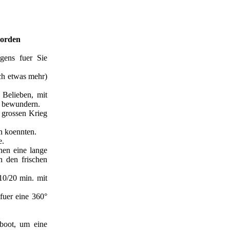
Norden
gens fuer Sie
ch etwas mehr)
 Belieben, mit
n bewundern.
 grossen Krieg
n koennten.
e.
hnen eine lange
n den frischen
10/20 min. mit
fuer eine 360°
boot, um eine