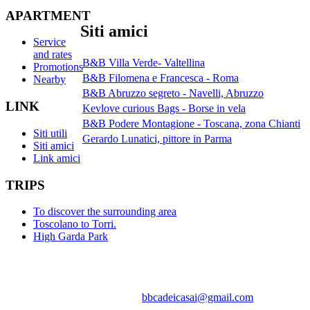
APARTMENT
Siti amici
Service
and rates
B&B Villa Verde- Valtellina
Promotions
B&B Filomena e Francesca - Roma
Nearby
B&B Abruzzo segreto - Navelli, Abruzzo
LINK
Kevlove curious Bags - Borse in vela
B&B Podere Montagione - Toscana, zona Chianti
Siti utili
Gerardo Lunatici, pittore in Parma
Siti amici
Link amici
TRIPS
To discover the surrounding area
Toscolano to Torri.
High Garda Park
Casa vacanza - Cà dei Casai apartment, Toscolano Maderno, lago di
Garda, Brescia, Lombardia, Italia
Via Folino Cabiana 74 - 25088 Gaino di Toscolano (BS) - tel.0365
541360 3392905422 E-mail:
bbcadeicasai@gmail.com
Web-site:
www.cadeicasai.com